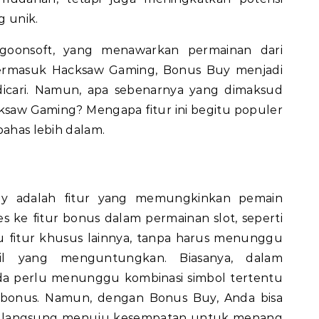
 unik.
ragoonsoft, yang menawarkan permainan dari
 termasuk Hacksaw Gaming, Bonus Buy menjadi
 dicari. Namun, apa sebenarnya yang dimaksud
saw Gaming? Mengapa fitur ini begitu populer
bahas lebih dalam.
uy adalah fitur yang memungkinkan pemain
 ke fitur bonus dalam permainan slot, seperti
tau fitur khusus lainnya, tanpa harus menunggu
il yang menguntungkan. Biasanya, dalam
Anda perlu menunggu kombinasi simbol tertentu
bonus. Namun, dengan Bonus Buy, Anda bisa
an langsung menuju kesempatan untuk menang