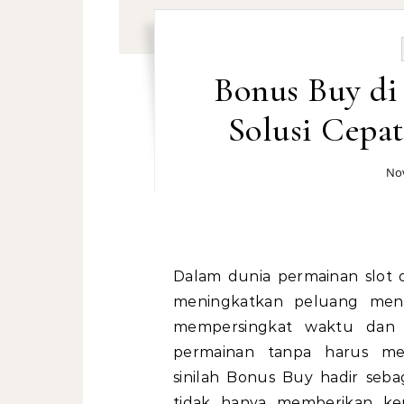
Bonus Buy di
Solusi Cepa
Nov
Dalam dunia permainan slot o
meningkatkan peluang mena
mempersingkat waktu dan l
permainan tanpa harus mel
sinilah Bonus Buy hadir sebag
tidak hanya memberikan ke