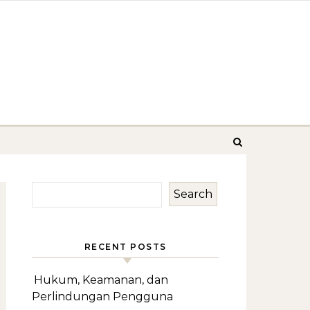
Search
RECENT POSTS
Hukum, Keamanan, dan
Perlindungan Pengguna