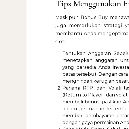
Tips Menggunakan Fi
Meskipun Bonus Buy menawar
juga memerlukan strategi ya
membantu Anda mengoptimal
slot:
Tentukan Anggaran Sebelu
menetapkan anggaran unt
yang bersedia Anda invest
batas tersebut. Dengan cara
menghindari kerugian besar.
Pahami RTP dan Volatilita
(Return to Player) dan vol
membeli bonus, pastikan A
dalam permainan tertentu. M
memberi pembayaran besar, t
dengan gaya permainan And