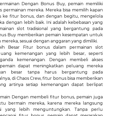
Permainan Dengan Bonus Buy, pemain memiliki
tas permainan mereka. Mereka bisa memilih kapan
 ke fitur bonus, dan dengan begitu, mengelola
a dengan lebih baik. Ini adalah kebebasan yang
mainan slot tradisional yang bergantung pada
nus Buy memberikan pemain kesempatan untuk
ereka, sesuai dengan anggaran yang dimiliki.
h Besar Fitur bonus dalam permainan slot
luang kemenangan yang lebih besar, seperti
ngganda kemenangan. Dengan membeli akses
, pemain dapat meningkatkan peluang mereka
gan besar tanpa harus bergantung pada
nya, di Chaos Crew, fitur bonus bisa memberikan
ng artinya setiap kemenangan dapat berlipat
ain Dengan membeli fitur bonus, pemain juga
tu bermain mereka, karena mereka langsung
ksi yang lebih menguntungkan. Tanpa perlu
capai fitur bonus, pemain dapat merasakan