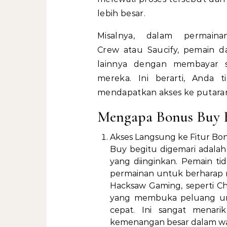
lebih besar.
Misalnya, dalam permain
Crew atau Saucify, pemain d
lainnya dengan membayar s
mereka. Ini berarti, Anda
mendapatkan akses ke putara
Mengapa Bonus Buy B
Akses Langsung ke Fitur Bo
Buy begitu digemari adalah
yang diinginkan. Pemain t
permainan untuk berharap m
Hacksaw Gaming, seperti Ch
yang membuka peluang u
cepat. Ini sangat menari
kemenangan besar dalam wa