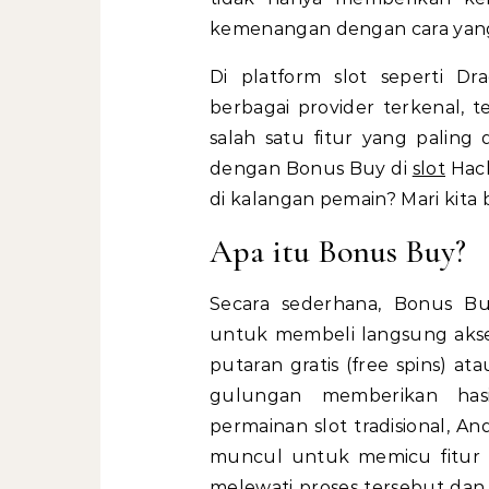
kemenangan dengan cara yang
Di platform slot seperti D
berbagai provider terkenal,
salah satu fitur yang paling
dengan Bonus Buy di
slot
Hack
di kalangan pemain? Mari kita 
Apa itu Bonus Buy?
Secara sederhana, Bonus B
untuk membeli langsung akses
putaran gratis (free spins) a
gulungan memberikan has
permainan slot tradisional, 
muncul untuk memicu fitur 
melewati proses tersebut d