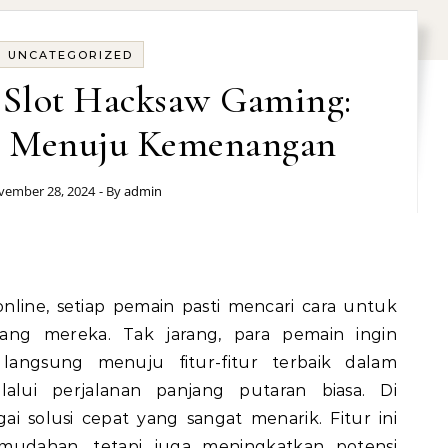
UNCATEGORIZED
 Slot Hacksaw Gaming:
t Menuju Kemenangan
ember 28, 2024
- By
admin
nline, setiap pemain pasti mencari cara untuk
ng mereka. Tak jarang, para pemain ingin
angsung menuju fitur-fitur terbaik dalam
alui perjalanan panjang putaran biasa. Di
ai solusi cepat yang sangat menarik. Fitur ini
mudahan, tetapi juga meningkatkan potensi