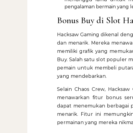
pengalaman bermain yang l
Bonus Buy di Slot 
Hacksaw Gaming dikenal denga
dan menarik. Mereka menawar
memiliki grafik yang memukau 
Buy. Salah satu slot populer
pemain untuk membeli putara
yang mendebarkan.
Selain Chaos Crew, Hacksaw 
menawarkan fitur bonus seru
dapat menemukan berbagai pi
menarik. Fitur ini memungk
permainan yang mereka nikma