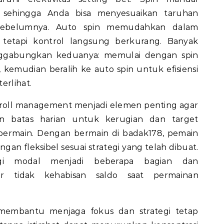
sehingga Anda bisa menyesuaikan taruhan
 sebelumnya. Auto spin memudahkan dalam
tetapi kontrol langsung berkurang. Banyak
gabungkan keduanya: memulai dengan spin
emudian beralih ke auto spin untuk efisiensi
erlihat.
roll management menjadi elemen penting agar
kan batas harian untuk kerugian dan target
ermain. Dengan bermain di badak178, pemain
an fleksibel sesuai strategi yang telah dibuat.
gi modal menjadi beberapa bagian dan
r tidak kehabisan saldo saat permainan
membantu menjaga fokus dan strategi tetap