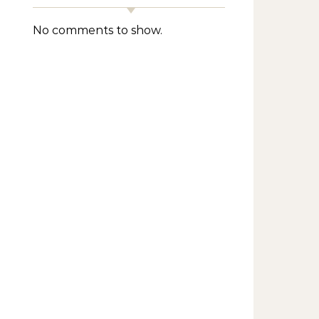
No comments to show.