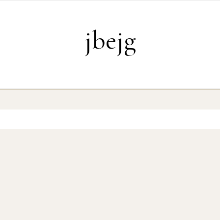
jbejg