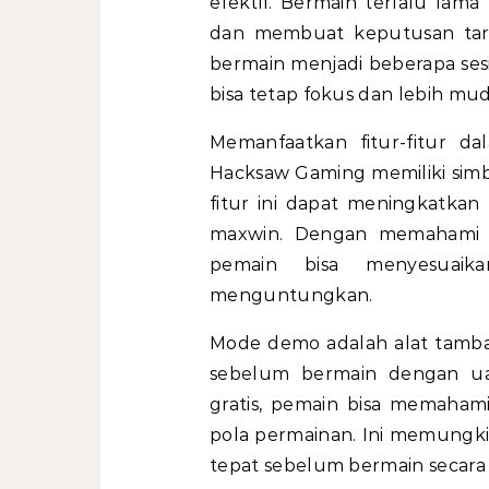
efektif. Bermain terlalu lama
dan membuat keputusan tar
bermain menjadi beberapa sesi
bisa tetap fokus dan lebih mu
Memanfaatkan fitur-fitur d
Hacksaw Gaming memiliki simbol 
fitur ini dapat meningkatka
maxwin. Dengan memahami ka
pemain bisa menyesuaik
menguntungkan.
Mode demo adalah alat tamba
sebelum bermain dengan ua
gratis, pemain bisa memaham
pola permainan. Ini memungk
tepat sebelum bermain secara