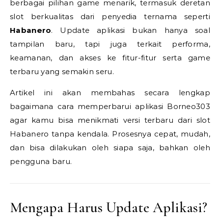
berbagai pilihan game menarik, termasuk deretan
slot berkualitas dari penyedia ternama seperti
Habanero
. Update aplikasi bukan hanya soal
tampilan baru, tapi juga terkait performa,
keamanan, dan akses ke fitur-fitur serta game
terbaru yang semakin seru.
Artikel ini akan membahas secara lengkap
bagaimana cara memperbarui aplikasi Borneo303
agar kamu bisa menikmati versi terbaru dari slot
Habanero tanpa kendala. Prosesnya cepat, mudah,
dan bisa dilakukan oleh siapa saja, bahkan oleh
pengguna baru.
Mengapa Harus Update Aplikasi?