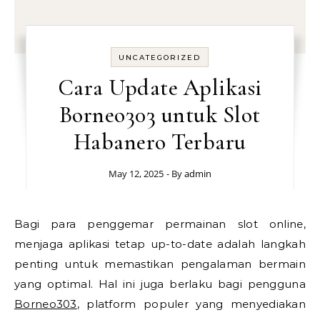
UNCATEGORIZED
Cara Update Aplikasi
Borneo303 untuk Slot
Habanero Terbaru
May 12, 2025
- By
admin
Bagi para penggemar permainan slot online,
menjaga aplikasi tetap up-to-date adalah langkah
penting untuk memastikan pengalaman bermain
yang optimal. Hal ini juga berlaku bagi pengguna
Borneo303
, platform populer yang menyediakan