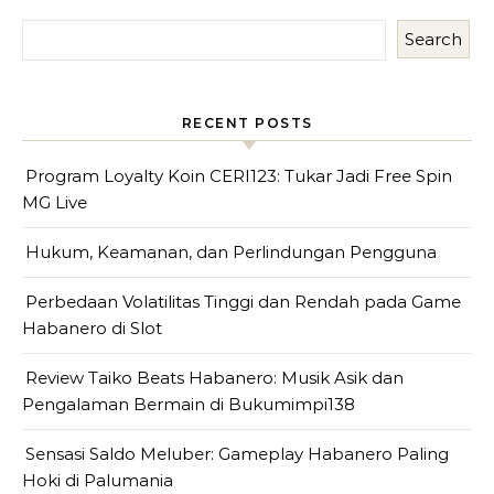
Search
RECENT POSTS
Program Loyalty Koin CERI123: Tukar Jadi Free Spin
MG Live
Hukum, Keamanan, dan Perlindungan Pengguna
Perbedaan Volatilitas Tinggi dan Rendah pada Game
Habanero di Slot
Review Taiko Beats Habanero: Musik Asik dan
Pengalaman Bermain di Bukumimpi138
Sensasi Saldo Meluber: Gameplay Habanero Paling
Hoki di Palumania