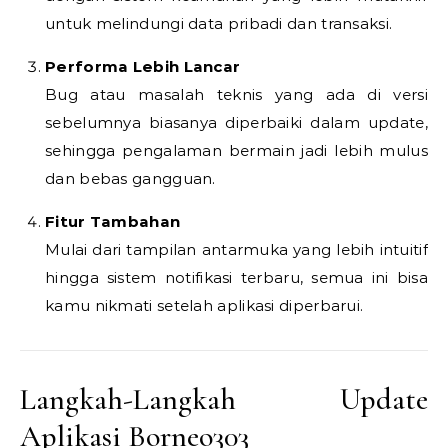
untuk melindungi data pribadi dan transaksi.
Performa Lebih Lancar
Bug atau masalah teknis yang ada di versi
sebelumnya biasanya diperbaiki dalam update,
sehingga pengalaman bermain jadi lebih mulus
dan bebas gangguan.
Fitur Tambahan
Mulai dari tampilan antarmuka yang lebih intuitif
hingga sistem notifikasi terbaru, semua ini bisa
kamu nikmati setelah aplikasi diperbarui.
Langkah-Langkah Update
Aplikasi Borneo303