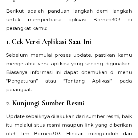
Berikut adalah panduan langkah demi langkah
untuk memperbarui aplikasi Borneo303 di
perangkat kamu:
1.
Cek Versi Aplikasi Saat Ini
Sebelum memulai proses update, pastikan kamu
mengetahui versi aplikasi yang sedang digunakan.
Biasanya informasi ini dapat ditemukan di menu
“Pengaturan” atau “Tentang Aplikasi” pada
perangkat.
2.
Kunjungi Sumber Resmi
Update sebaiknya dilakukan dari sumber resmi, baik
itu melalui situs resmi maupun link yang diberikan
oleh tim Borneo303. Hindari mengunduh dari