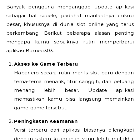
Banyak pengguna menganggap update aplikasi
sebagai hal sepele, padahal manfaatnya cukup
besar, khususnya di dunia slot online yang terus
berkembang. Berikut beberapa alasan penting
mengapa kamu sebaiknya rutin memperbarui
aplikasi Borneo303:
Akses ke Game Terbaru
Habanero secara rutin merilis slot baru dengan
tema-tema menarik, fitur canggih, dan peluang
menang lebih besar. Update aplikasi
memastikan kamu bisa langsung memainkan
game-game tersebut.
Peningkatan Keamanan
Versi terbaru dari aplikasi biasanya dilengkapi
dengan sistem keamanan yang lebih mutakhir