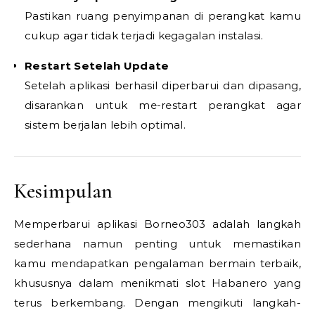
Pastikan ruang penyimpanan di perangkat kamu
cukup agar tidak terjadi kegagalan instalasi.
Restart Setelah Update
Setelah aplikasi berhasil diperbarui dan dipasang,
disarankan untuk me-restart perangkat agar
sistem berjalan lebih optimal.
Kesimpulan
Memperbarui aplikasi Borneo303 adalah langkah
sederhana namun penting untuk memastikan
kamu mendapatkan pengalaman bermain terbaik,
khususnya dalam menikmati slot Habanero yang
terus berkembang. Dengan mengikuti langkah-