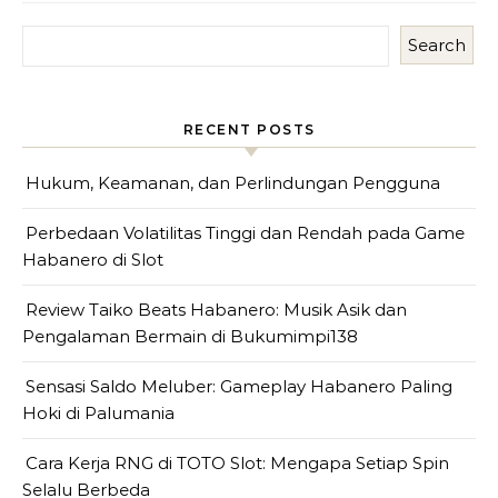
Search
RECENT POSTS
Hukum, Keamanan, dan Perlindungan Pengguna
Perbedaan Volatilitas Tinggi dan Rendah pada Game
Habanero di Slot
Review Taiko Beats Habanero: Musik Asik dan
Pengalaman Bermain di Bukumimpi138
Sensasi Saldo Meluber: Gameplay Habanero Paling
Hoki di Palumania
Cara Kerja RNG di TOTO Slot: Mengapa Setiap Spin
Selalu Berbeda