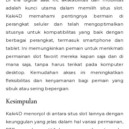
adalah kunci utama dalam memilih situs slot.
Kaki4D memahami pentingnya bermain di
perangkat seluler dan telah mengoptimalkan
situsnya untuk kompatibilitas yang baik dengan
berbagai perangkat, termasuk smartphone dan
tablet. Ini memungkinkan pemain untuk menikmati
permainan slot favorit mereka kapan saja dan di
mana saja, tanpa harus terikat pada komputer
desktop. Kemudahan akses ini meningkatkan
fleksibilitas dan kenyamanan bagi pemain yang
sibuk atau sering bepergian.
Kesimpulan
Kaki4D menonjol di antara situs slot lainnya dengan
keunggulan yang jelas dalam hal variasi permainan,