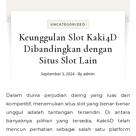
UNCATEGORIZED
Keunggulan Slot Kaki4D
Dibandingkan dengan
Situs Slot Lain
September 3, 2024
- By
admin
Dalam dunia perjudian daring yang luas dan
kompetitif, menemukan situs slot yang benar-benar
unggul adalah tantangan tersendiri. Di antara
banyaknya pilihan yang tersedia, Kaki4D telah
mencuri perhatian sebagai salah satu platform