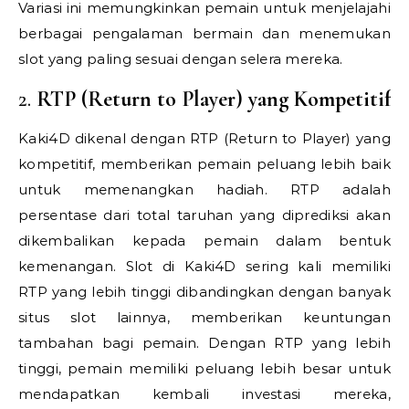
Variasi ini memungkinkan pemain untuk menjelajahi
berbagai pengalaman bermain dan menemukan
slot yang paling sesuai dengan selera mereka.
2.
RTP (Return to Player) yang Kompetitif
Kaki4D dikenal dengan RTP (Return to Player) yang
kompetitif, memberikan pemain peluang lebih baik
untuk memenangkan hadiah. RTP adalah
persentase dari total taruhan yang diprediksi akan
dikembalikan kepada pemain dalam bentuk
kemenangan. Slot di Kaki4D sering kali memiliki
RTP yang lebih tinggi dibandingkan dengan banyak
situs slot lainnya, memberikan keuntungan
tambahan bagi pemain. Dengan RTP yang lebih
tinggi, pemain memiliki peluang lebih besar untuk
mendapatkan kembali investasi mereka,