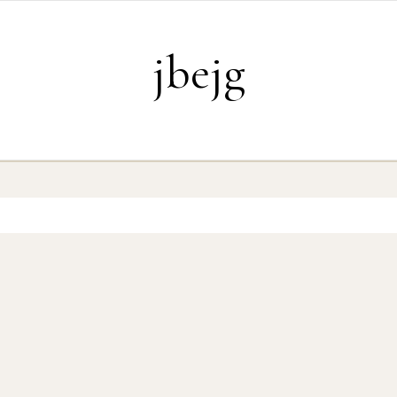
jbejg