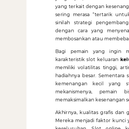
yang terkait dengan kesenang
sering merasa “tertarik unt
sinilah strategi pengemba
dengan cara yang menyena
membosankan atau membeban
Bagi pemain yang ingin 
karakteristik slot keluaran
kel
memiliki volatilitas tinggi, 
hadiahnya besar. Sementara sl
kemenangan kecil yang st
mekanismenya, pemain bi
memaksimalkan kesenangan s
Akhirnya, kualitas grafis dan
Mereka menjadi faktor kunci
keseluruhan. Slot online 