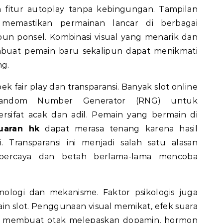
 fitur autoplay tanpa kebingungan. Tampilan
 memastikan permainan lancar di berbagai
un ponsel. Kombinasi visual yang menarik dan
buat pemain baru sekalipun dapat menikmati
ng.
ek fair play dan transparansi. Banyak slot online
Random Number Generator (RNG) untuk
rsifat acak dan adil. Pemain yang bermain di
uaran hk
dapat merasa tenang karena hasil
. Transparansi ini menjadi salah satu alasan
percaya dan betah berlama-lama mencoba
nologi dan mekanisme. Faktor psikologis juga
 slot. Penggunaan visual memikat, efek suara
an membuat otak melepaskan dopamin, hormon