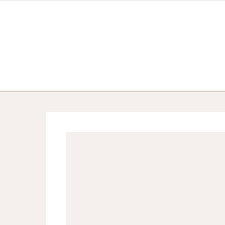
Skip to content