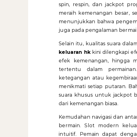
spin, respin, dan jackpot p
meraih kemenangan besar, sek
menunjukkan bahwa pengemban
juga pada pengalaman berma
Selain itu, kualitas suara dal
keluaran hk
kini dilengkapi ef
efek kemenangan, hingga m
tertentu dalam permaina
ketegangan atau kegembiraa
menikmati setiap putaran. B
suara khusus untuk jackpot 
dari kemenangan biasa.
Kemudahan navigasi dan anta
bermain. Slot modern kelu
intuitif. Pemain dapat den