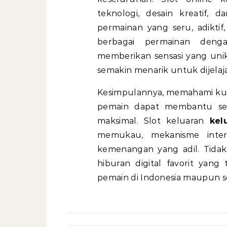
teknologi, desain kreatif, 
permainan yang seru, adikti
berbagai permainan deng
memberikan sensasi yang unik
semakin menarik untuk dijelaja
Kesimpulannya, memahami kuali
pemain dapat membantu set
maksimal. Slot keluaran
kel
memukau, mekanisme inter
kemenangan yang adil. Tidak h
hiburan digital favorit yan
pemain di Indonesia maupun s