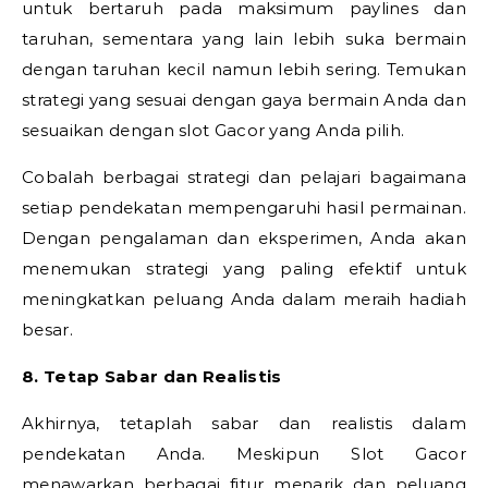
untuk bertaruh pada maksimum paylines dan
taruhan, sementara yang lain lebih suka bermain
dengan taruhan kecil namun lebih sering. Temukan
strategi yang sesuai dengan gaya bermain Anda dan
sesuaikan dengan slot Gacor yang Anda pilih.
Cobalah berbagai strategi dan pelajari bagaimana
setiap pendekatan mempengaruhi hasil permainan.
Dengan pengalaman dan eksperimen, Anda akan
menemukan strategi yang paling efektif untuk
meningkatkan peluang Anda dalam meraih hadiah
besar.
8. Tetap Sabar dan Realistis
Akhirnya, tetaplah sabar dan realistis dalam
pendekatan Anda. Meskipun Slot Gacor
menawarkan berbagai fitur menarik dan peluang