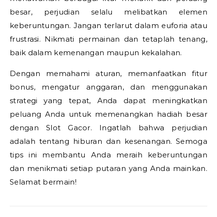
besar, perjudian selalu melibatkan elemen
keberuntungan. Jangan terlarut dalam euforia atau
frustrasi. Nikmati permainan dan tetaplah tenang,
baik dalam kemenangan maupun kekalahan.
Dengan memahami aturan, memanfaatkan fitur
bonus, mengatur anggaran, dan menggunakan
strategi yang tepat, Anda dapat meningkatkan
peluang Anda untuk memenangkan hadiah besar
dengan Slot Gacor. Ingatlah bahwa perjudian
adalah tentang hiburan dan kesenangan. Semoga
tips ini membantu Anda meraih keberuntungan
dan menikmati setiap putaran yang Anda mainkan.
Selamat bermain!