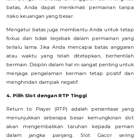
batas, Anda dapat menikmati permainan tanpa
risiko keuangan yang besar.
Mengatur batas juga membantu Anda untuk tetap
fokus dan tidak terjebak dalam permainan yang
terlalu lama. Jika Anda mencapai batas anggaran
atau waktu yang telah ditetapkan, berhentilah
bermain. Disiplin dalam hal ini sangat penting untuk
menjaga pengalaman bermain tetap positif dan
menghindari dampak negatif.
4. Pilih Slot dengan RTP Tinggi
Return to Player (RTP) adalah persentase yang
menunjukkan seberapa besar kemungkinan slot
akan mengembalikan taruhan kepada pemain
dalam jangka panjang. Slot Gacor sering