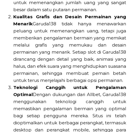
untuk memenangkan jumlah uang yang sangat
besar dalam satu putaran permainan.
Kualitas Grafis dan Desain Permainan yang
Menarik
Garuda138 tidak hanya menawarkan
peluang untuk memenangkan uang, tetapi juga
memberikan pengalaman bermain yang memikat
melalui grafis yang memukau dan desain
permainan yang menarik. Setiap slot di Garuda138
dirancang dengan detail yang baik, animasi yang
halus, dan efek suara yang menghidupkan suasana
permainan, sehingga membuat pemain betah
untuk terus menjelajahi berbagai opsi permainan.
Teknologi Canggih untuk Pengalaman
Optimal
Dengan dukungan dari Allbet, Garuda138
menggunakan teknologi canggih untuk
memastikan pengalaman bermain yang optimal
bagi setiap pengguna mereka. Situs ini telah
dioptimalkan untuk berbagai perangkat, termasuk
desktop dan perangkat mobile, sehingga para