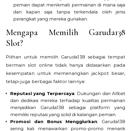
pemain dapat menikmati permainan di mana saja
dan kapan saja tanpa terkendala oleh jenis
perangkat yang mereka gunakan.
Mengapa Memilih Garuda138
Slot?
Pilihan untuk memilih Garuda138 sebagai tempat
bermain slot online tidak hanya didasarkan pada
kesempatan untuk memenangkan jackpot besar,
tetapi juga berbagai faktor lainnya:
Reputasi yang Terpercaya
: Dukungan dari Allbet
dan dedikasi mereka terhadap kualitas permainan
menjadikan Garuda138 sebagai platform yang
memiliki reputasi yang solid di kalangan pemain.
Promosi dan Bonus Menggiurkan
: Garuda138
sering kali menawarkan promo-promo menarik