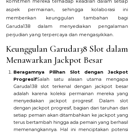
komitmen mereka terhadap keadilan dalam setiap
aspek permainan, sehingga kolaborasi ini
memberikan keunggulan tambahan bagi
Garuda138 dalam menyediakan pengalaman
perjudian yang terpercaya dan mengasyikkan.
Keunggulan Garuda138 Slot dalam
Menawarkan Jackpot Besar
Beragamnya Pilihan Slot dengan Jackpot
Progresif
Salah satu alasan utama mengapa
Garuda138 slot terkenal dengan jackpot besar
adalah karena koleksi permainan mereka yang
menyediakan jackpot progresif. Dalam slot
dengan jackpot progresif, bagian dari taruhan dari
setiap pemain akan ditambahkan ke jackpot yang
terus bertambah hingga ada pemain yang berhasil
memenangkannya. Hal ini menciptakan potensi