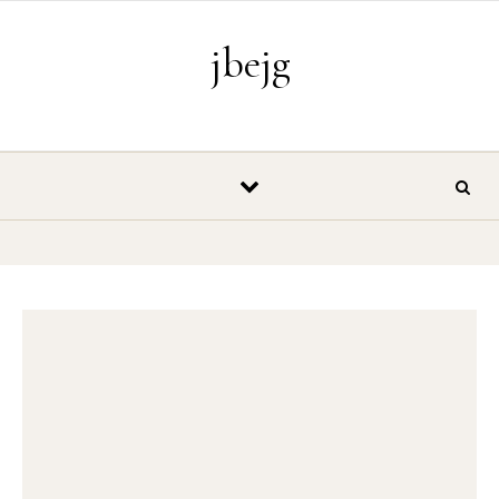
Skip to content
jbejg