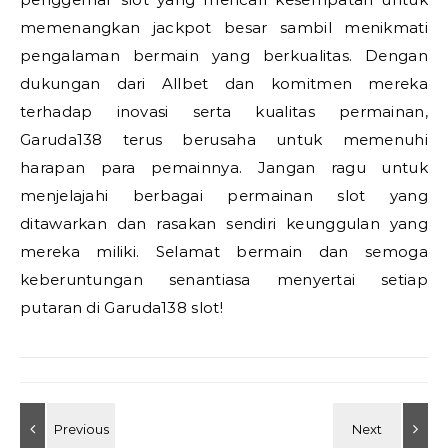
memenangkan jackpot besar sambil menikmati
pengalaman bermain yang berkualitas. Dengan
dukungan dari Allbet dan komitmen mereka
terhadap inovasi serta kualitas permainan,
Garuda138 terus berusaha untuk memenuhi
harapan para pemainnya. Jangan ragu untuk
menjelajahi berbagai permainan slot yang
ditawarkan dan rasakan sendiri keunggulan yang
mereka miliki. Selamat bermain dan semoga
keberuntungan senantiasa menyertai setiap
putaran di Garuda138 slot!