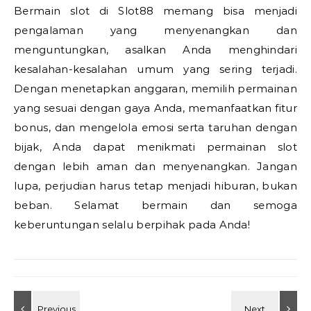
Bermain slot di Slot88 memang bisa menjadi
pengalaman yang menyenangkan dan
menguntungkan, asalkan Anda menghindari
kesalahan-kesalahan umum yang sering terjadi.
Dengan menetapkan anggaran, memilih permainan
yang sesuai dengan gaya Anda, memanfaatkan fitur
bonus, dan mengelola emosi serta taruhan dengan
bijak, Anda dapat menikmati permainan slot
dengan lebih aman dan menyenangkan. Jangan
lupa, perjudian harus tetap menjadi hiburan, bukan
beban. Selamat bermain dan semoga
keberuntungan selalu berpihak pada Anda!