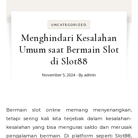
UNCATEGORIZED
Menghindari Kesalahan
Umum saat Bermain Slot
di Slot88
November 5, 2024
- By
admin
Bermain slot online memang menyenangkan,
tetapi sering kali kita terjebak dalam kesalahan-
kesalahan yang bisa menguras saldo dan merusak
pengalaman bermain. Di platform seperti Slot88,