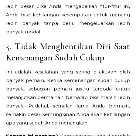
lebih besar. Jika Anda mengabaikan fitur-fitur ini,
Anda bisa kehilangan kesempatan untuk menang
lebih banyak tanpa perlu mengeluarkan lebih
banyak modal.
5. Tidak Menghentikan Diri Saat
Kemenangan Sudah Cukup
Ini adalah kesalahan yang sering dilakukan oleh
banyak pemain. Ketika kemenangan sudah cukup
banyak, sebagian pemain justru tergoda untuk
melanjutkan permainan, berharap bisa meraih lebih
banyak. Padahal, semakin lama Anda bermain,
semakin besar kemungkinan Anda akan kehilangan
apa yang sudah Anda menangkan.
Kenapa ini penting?
Kemenangan yang diperoleh