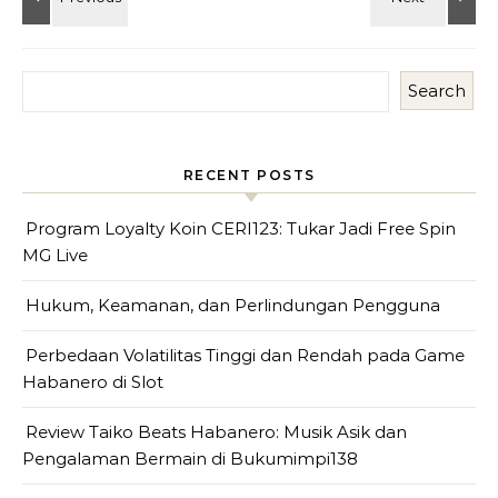
Search
RECENT POSTS
Program Loyalty Koin CERI123: Tukar Jadi Free Spin
MG Live
Hukum, Keamanan, dan Perlindungan Pengguna
Perbedaan Volatilitas Tinggi dan Rendah pada Game
Habanero di Slot
Review Taiko Beats Habanero: Musik Asik dan
Pengalaman Bermain di Bukumimpi138