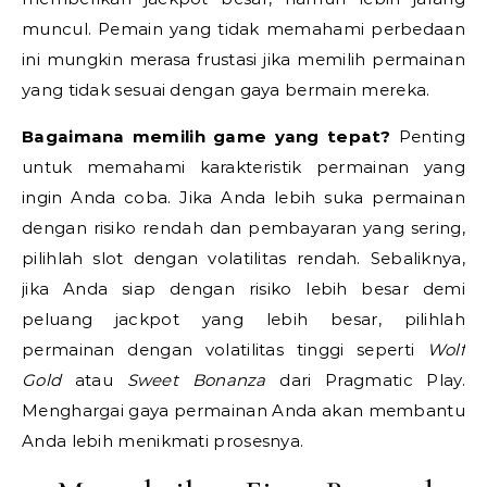
muncul. Pemain yang tidak memahami perbedaan
ini mungkin merasa frustasi jika memilih permainan
yang tidak sesuai dengan gaya bermain mereka.
Bagaimana memilih game yang tepat?
Penting
untuk memahami karakteristik permainan yang
ingin Anda coba. Jika Anda lebih suka permainan
dengan risiko rendah dan pembayaran yang sering,
pilihlah slot dengan volatilitas rendah. Sebaliknya,
jika Anda siap dengan risiko lebih besar demi
peluang jackpot yang lebih besar, pilihlah
permainan dengan volatilitas tinggi seperti
Wolf
Gold
atau
Sweet Bonanza
dari Pragmatic Play.
Menghargai gaya permainan Anda akan membantu
Anda lebih menikmati prosesnya.