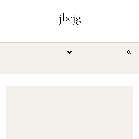
Skip to content
jbejg