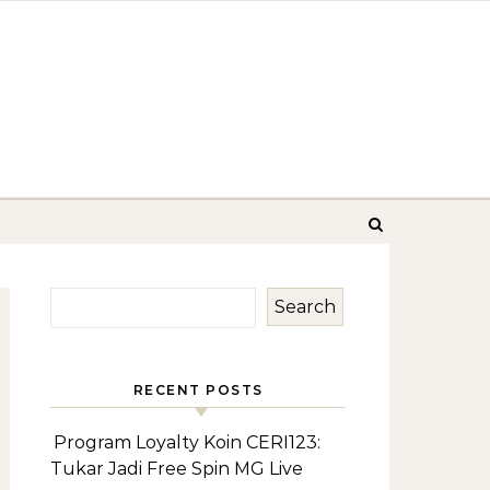
Search
RECENT POSTS
Program Loyalty Koin CERI123:
Tukar Jadi Free Spin MG Live