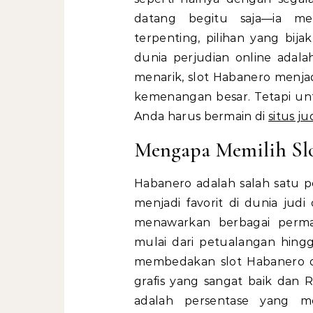
datang begitu saja—ia me
terpenting, pilihan yang bija
dunia perjudian online adala
menarik, slot Habanero menjad
kemenangan besar. Tetapi unt
Anda harus bermain di
situs ju
Mengapa Memilih Sl
Habanero adalah salah satu p
menjadi favorit di dunia judi
menawarkan berbagai perma
mulai dari petualangan hingg
membedakan slot Habanero de
grafis yang sangat baik dan R
adalah persentase yang m