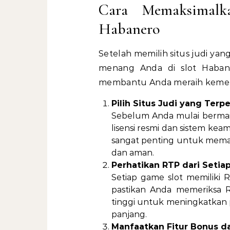
Cara Memaksimalk
Habanero
Setelah memilih situs judi ya
menang Anda di slot Habane
membantu Anda meraih kemen
Pilih Situs Judi yang Terp
Sebelum Anda mulai bermain,
lisensi resmi dan sistem ke
sangat penting untuk mema
dan aman.
Perhatikan RTP dari Setia
Setiap game slot memiliki
pastikan Anda memeriksa R
tinggi untuk meningkatkan
panjang.
Manfaatkan Fitur Bonus da