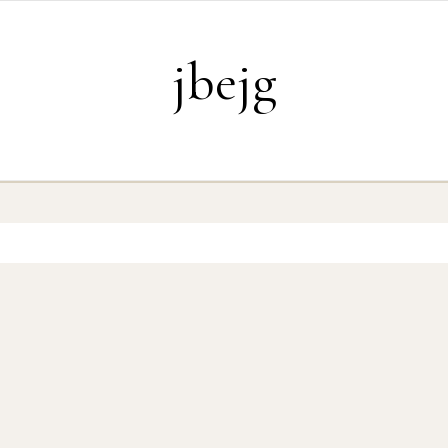
jbejg