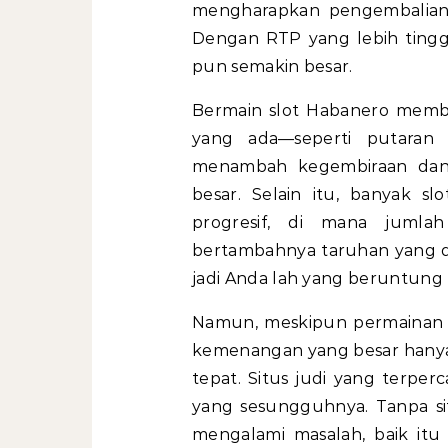
mengharapkan pengembalian 
Dengan RTP yang lebih ting
pun semakin besar.
Bermain slot Habanero member
yang ada—seperti putaran 
menambah kegembiraan da
besar. Selain itu, banyak s
progresif, di mana jumla
bertambahnya taruhan yang dip
jadi Anda lah yang beruntun
Namun, meskipun permainan
kemenangan yang besar hanya a
tepat. Situs judi yang terpe
yang sesungguhnya. Tanpa sit
mengalami masalah, baik itu 