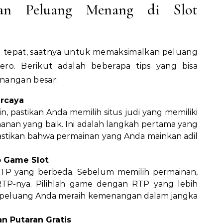
an Peluang Menang di Slot
ng tepat, saatnya untuk memaksimalkan peluang
ro. Berikut adalah beberapa tips yang bisa
angan besar:
ercaya
 pastikan Anda memilih situs judi yang memiliki
amanan yang baik. Ini adalah langkah pertama yang
stikan bahwa permainan yang Anda mainkan adil
p Game Slot
 RTP yang berbeda. Sebelum memilih permainan,
TP-nya. Pilihlah game dengan RTP yang lebih
 peluang Anda meraih kemenangan dalam jangka
n Putaran Gratis