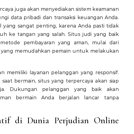
erpercaya juga akan menyediakan sistem keamanan
gi data pribadi dan transaksi keuangan Anda.
 yang sangat penting, karena Anda pasti tidak
uh ke tangan yang salah. Situs judi yang baik
 metode pembayaran yang aman, mulai dari
let yang memudahkan pemain untuk melakukan
an memiliki layanan pelanggan yang responsif.
saat bermain, situs yang terpercaya akan siap
a. Dukungan pelanggan yang baik akan
man bermain Anda berjalan lancar tanpa
atif di Dunia Perjudian Online