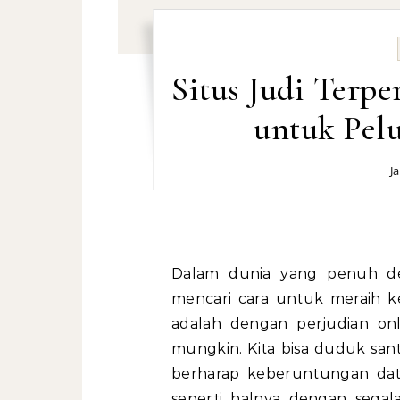
Situs Judi Terpe
untuk Pel
J
Dalam dunia yang penuh den
mencari cara untuk meraih k
adalah dengan perjudian onli
mungkin. Kita bisa duduk sant
berharap keberuntungan dat
seperti halnya dengan segal