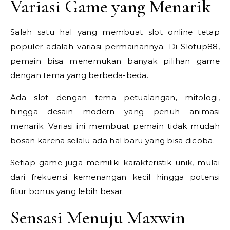
Variasi Game yang Menarik
Salah satu hal yang membuat slot online tetap
populer adalah variasi permainannya. Di Slotup88,
pemain bisa menemukan banyak pilihan game
dengan tema yang berbeda-beda.
Ada slot dengan tema petualangan, mitologi,
hingga desain modern yang penuh animasi
menarik. Variasi ini membuat pemain tidak mudah
bosan karena selalu ada hal baru yang bisa dicoba.
Setiap game juga memiliki karakteristik unik, mulai
dari frekuensi kemenangan kecil hingga potensi
fitur bonus yang lebih besar.
Sensasi Menuju Maxwin