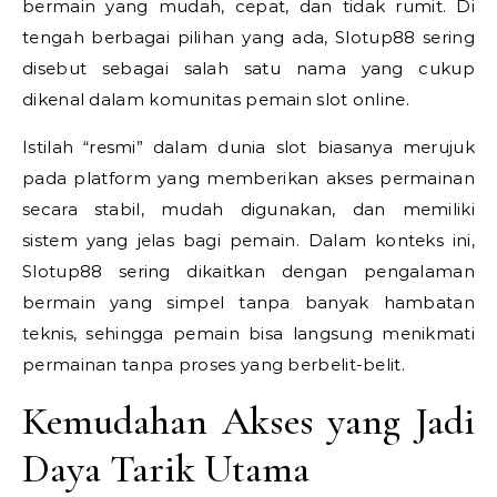
bermain yang mudah, cepat, dan tidak rumit. Di
tengah berbagai pilihan yang ada, Slotup88 sering
disebut sebagai salah satu nama yang cukup
dikenal dalam komunitas pemain slot online.
Istilah “resmi” dalam dunia slot biasanya merujuk
pada platform yang memberikan akses permainan
secara stabil, mudah digunakan, dan memiliki
sistem yang jelas bagi pemain. Dalam konteks ini,
Slotup88 sering dikaitkan dengan pengalaman
bermain yang simpel tanpa banyak hambatan
teknis, sehingga pemain bisa langsung menikmati
permainan tanpa proses yang berbelit-belit.
Kemudahan Akses yang Jadi
Daya Tarik Utama