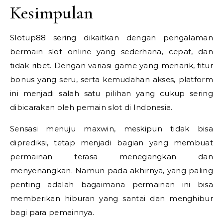
Kesimpulan
Slotup88 sering dikaitkan dengan pengalaman
bermain slot online yang sederhana, cepat, dan
tidak ribet. Dengan variasi game yang menarik, fitur
bonus yang seru, serta kemudahan akses, platform
ini menjadi salah satu pilihan yang cukup sering
dibicarakan oleh pemain slot di Indonesia.
Sensasi menuju maxwin, meskipun tidak bisa
diprediksi, tetap menjadi bagian yang membuat
permainan terasa menegangkan dan
menyenangkan. Namun pada akhirnya, yang paling
penting adalah bagaimana permainan ini bisa
memberikan hiburan yang santai dan menghibur
bagi para pemainnya.