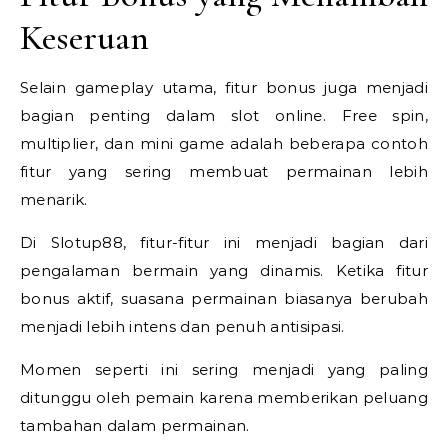
Keseruan
Selain gameplay utama, fitur bonus juga menjadi
bagian penting dalam slot online. Free spin,
multiplier, dan mini game adalah beberapa contoh
fitur yang sering membuat permainan lebih
menarik.
Di Slotup88, fitur-fitur ini menjadi bagian dari
pengalaman bermain yang dinamis. Ketika fitur
bonus aktif, suasana permainan biasanya berubah
menjadi lebih intens dan penuh antisipasi.
Momen seperti ini sering menjadi yang paling
ditunggu oleh pemain karena memberikan peluang
tambahan dalam permainan.