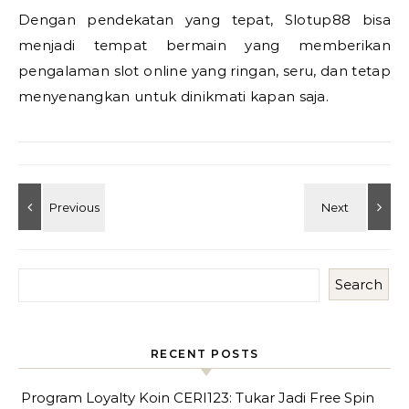
Dengan pendekatan yang tepat, Slotup88 bisa
menjadi tempat bermain yang memberikan
pengalaman slot online yang ringan, seru, dan tetap
menyenangkan untuk dinikmati kapan saja.
Search
RECENT POSTS
Program Loyalty Koin CERI123: Tukar Jadi Free Spin