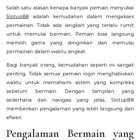
Salah satu alasan kenapa banyak pemain menyukai
Slotup88
adalah kemudahan dalam mengakses
permainan. Tidak ada langkah yang terlalu rumit
untuk memulai bermain. Pemain bisa langsung
memilih game yang diinginkan dan memulai
permainan dalam waktu singkat.
Bagi banyak orang, kemudahan seperti ini sangat
penting. Tidak semua pemain ingin menghabiskan
waktu untuk memahami sistem yang kompleks
sebelum bermain. Dengan tampilan yang
sederhana dan navigasi yang jelas, Slotup88
memberikan pengalaman yang lebih langsung dan
efisien.
Pengalaman Bermain yang