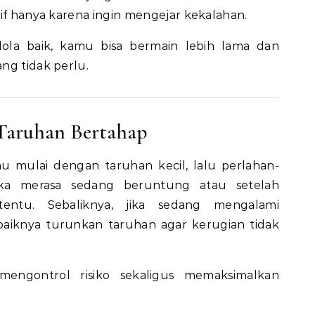
sif hanya karena ingin mengejar kekalahan.
ola baik, kamu bisa bermain lebih lama dan
ng tidak perlu.
 Taruhan Bertahap
mu mulai dengan taruhan kecil, lalu perlahan-
ika merasa sedang beruntung atau setelah
entu. Sebaliknya, jika sedang mengalami
baiknya turunkan taruhan agar kerugian tidak
ngontrol risiko sekaligus memaksimalkan