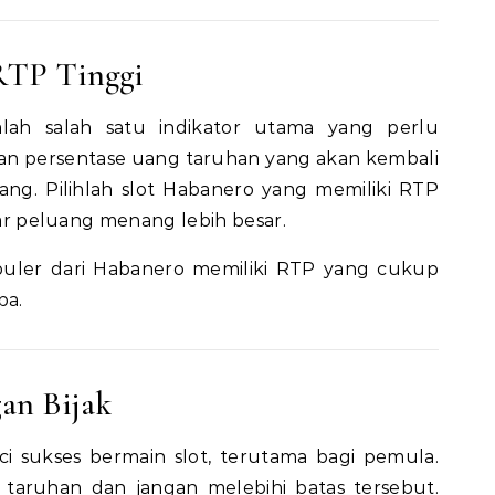
 RTP Tinggi
lah salah satu indikator utama yang perlu
an persentase uang taruhan yang akan kembali
ng. Pilihlah slot Habanero yang memiliki RTP
agar peluang menang lebih besar.
puler dari Habanero memiliki RTP yang cukup
ba.
gan Bijak
 sukses bermain slot, terutama bagi pemula.
 taruhan dan jangan melebihi batas tersebut.