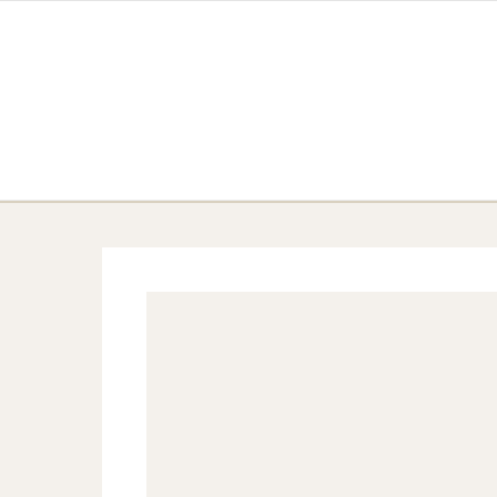
Skip to content