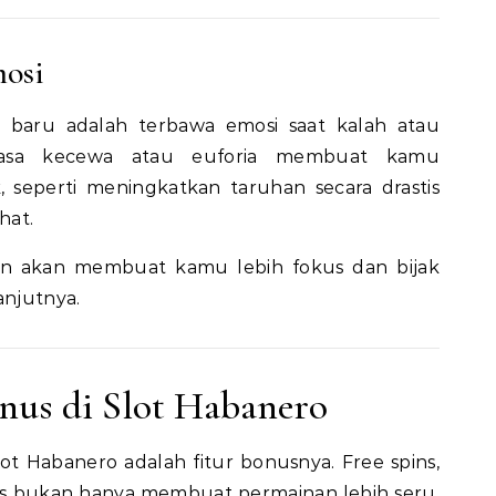
mosi
 baru adalah terbawa emosi saat kalah atau
rasa kecewa atau euforia membuat kamu
seperti meningkatkan taruhan secara drastis
hat.
in akan membuat kamu lebih fokus dan bijak
njutnya.
nus di Slot Habanero
lot Habanero adalah fitur bonusnya. Free spins,
ers bukan hanya membuat permainan lebih seru,