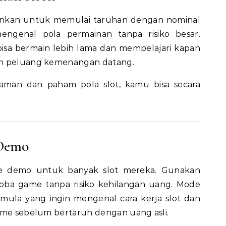
rankan untuk memulai taruhan dengan nominal
mengenal pola permainan tanpa risiko besar.
isa bermain lebih lama dan mempelajari kapan
an peluang kemenangan datang.
aman dan paham pola slot, kamu bisa secara
 Demo
 demo untuk banyak slot mereka. Gunakan
coba game tanpa risiko kehilangan uang. Mode
ula yang ingin mengenal cara kerja slot dan
ame sebelum bertaruh dengan uang asli.