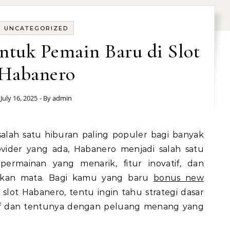
UNCATEGORIZED
untuk Pemain Baru di Slot
Habanero
July 16, 2025
- By
admin
alah satu hiburan paling populer bagi banyak
ovider yang ada, Habanero menjadi salah satu
ermainan yang menarik, fitur inovatif, dan
jakan mata. Bagi kamu yang baru
bonus new
slot Habanero, tentu ingin tahu strategi dasar
ktif dan tentunya dengan peluang menang yang