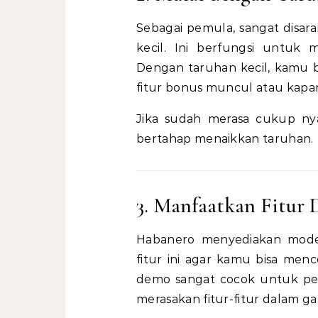
Sebagai pemula, sangat disa
kecil. Ini berfungsi untuk 
Dengan taruhan kecil, kamu b
fitur bonus muncul atau kap
Jika sudah merasa cukup ny
bertahap menaikkan taruhan.
3. Manfaatkan Fitur
Habanero menyediakan mode
fitur ini agar kamu bisa men
demo sangat cocok untuk pem
merasakan fitur-fitur dalam g