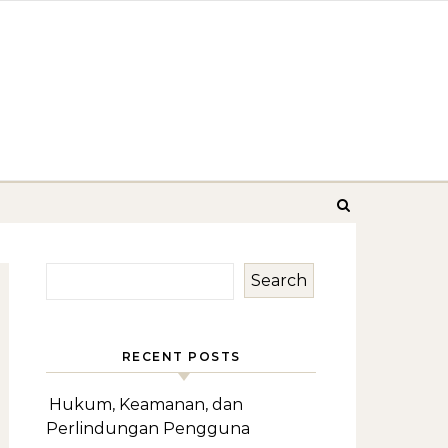
Search
RECENT POSTS
Hukum, Keamanan, dan
Perlindungan Pengguna