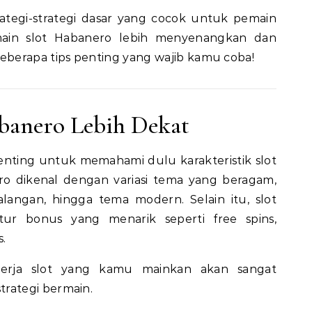
rategi-strategi dasar yang cocok untuk pemain
ain slot Habanero lebih menyenangkan dan
berapa tips penting yang wajib kamu coba!
banero Lebih Dekat
enting untuk memahami dulu karakteristik slot
o dikenal dengan variasi tema yang beragam,
alangan, hingga tema modern. Selain itu, slot
tur bonus yang menarik seperti free spins,
.
erja slot yang kamu mainkan akan sangat
rategi bermain.