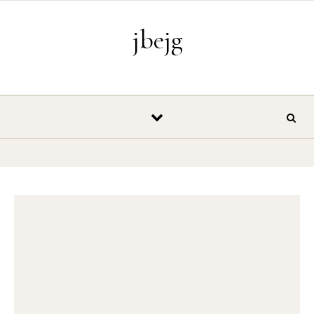
Skip to content
jbejg