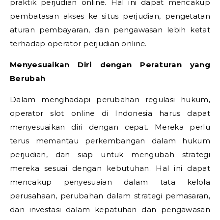
praktik perjudian online. Hal ini dapat mencakup
pembatasan akses ke situs perjudian, pengetatan
aturan pembayaran, dan pengawasan lebih ketat
terhadap operator perjudian online.
Menyesuaikan Diri dengan Peraturan yang
Berubah
Dalam menghadapi perubahan regulasi hukum,
operator slot online di Indonesia harus dapat
menyesuaikan diri dengan cepat. Mereka perlu
terus memantau perkembangan dalam hukum
perjudian, dan siap untuk mengubah strategi
mereka sesuai dengan kebutuhan. Hal ini dapat
mencakup penyesuaian dalam tata kelola
perusahaan, perubahan dalam strategi pemasaran,
dan investasi dalam kepatuhan dan pengawasan