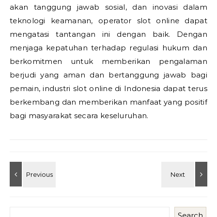
akan tanggung jawab sosial, dan inovasi dalam
teknologi keamanan, operator slot online dapat
mengatasi tantangan ini dengan baik. Dengan
menjaga kepatuhan terhadap regulasi hukum dan
berkomitmen untuk memberikan pengalaman
berjudi yang aman dan bertanggung jawab bagi
pemain, industri slot online di Indonesia dapat terus
berkembang dan memberikan manfaat yang positif
bagi masyarakat secara keseluruhan.
Search