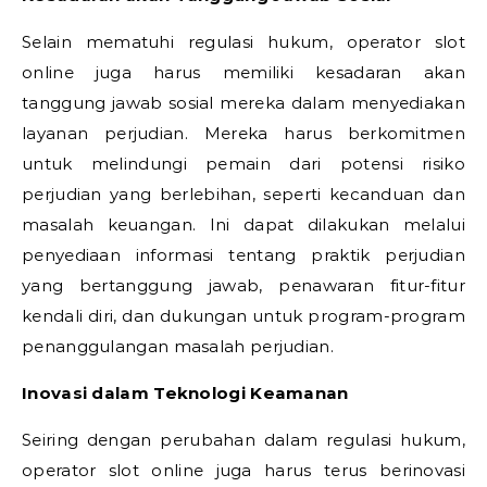
Selain mematuhi regulasi hukum, operator slot
online juga harus memiliki kesadaran akan
tanggung jawab sosial mereka dalam menyediakan
layanan perjudian. Mereka harus berkomitmen
untuk melindungi pemain dari potensi risiko
perjudian yang berlebihan, seperti kecanduan dan
masalah keuangan. Ini dapat dilakukan melalui
penyediaan informasi tentang praktik perjudian
yang bertanggung jawab, penawaran fitur-fitur
kendali diri, dan dukungan untuk program-program
penanggulangan masalah perjudian.
Inovasi dalam Teknologi Keamanan
Seiring dengan perubahan dalam regulasi hukum,
operator slot online juga harus terus berinovasi