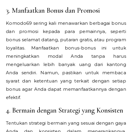
3. Manfaatkan Bonus dan Promosi
Komodo69 sering kali menawarkan berbagai bonus
dan promosi kepada para pemainnya, seperti
bonus selamat datang, putaran gratis, atau program
loyalitas. Manfaatkan bonus-bonus ini untuk
meningkatkan modal Anda tanpa harus
mengeluarkan lebih banyak uang dari kantong
Anda sendiri. Namun, pastikan untuk membaca
syarat dan ketentuan yang terkait dengan setiap
bonus agar Anda dapat memanfaatkannya dengan
efektif.
4. Bermain dengan Strategi yang Konsisten
Tentukan strategi bermain yang sesuai dengan gaya
Anda dan konsisten dalam menerapkannya.