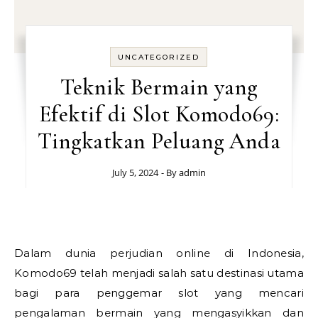
UNCATEGORIZED
Teknik Bermain yang
Efektif di Slot Komodo69:
Tingkatkan Peluang Anda
July 5, 2024
- By
admin
Dalam dunia perjudian online di Indonesia,
Komodo69 telah menjadi salah satu destinasi utama
bagi para penggemar slot yang mencari
pengalaman bermain yang mengasyikkan dan