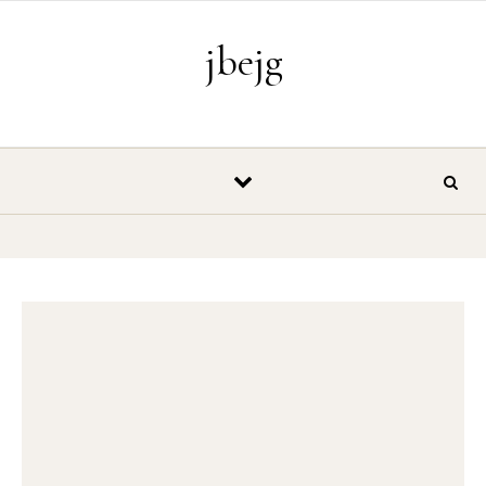
Skip to content
jbejg