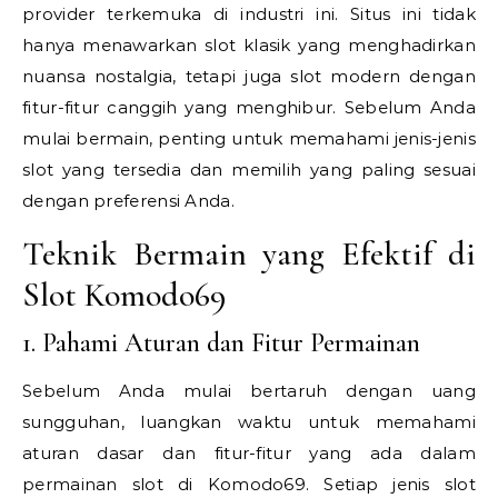
provider terkemuka di industri ini. Situs ini tidak
hanya menawarkan slot klasik yang menghadirkan
nuansa nostalgia, tetapi juga slot modern dengan
fitur-fitur canggih yang menghibur. Sebelum Anda
mulai bermain, penting untuk memahami jenis-jenis
slot yang tersedia dan memilih yang paling sesuai
dengan preferensi Anda.
Teknik Bermain yang Efektif di
Slot Komodo69
1. Pahami Aturan dan Fitur Permainan
Sebelum Anda mulai bertaruh dengan uang
sungguhan, luangkan waktu untuk memahami
aturan dasar dan fitur-fitur yang ada dalam
permainan slot di Komodo69. Setiap jenis slot