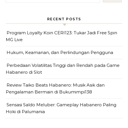
RECENT POSTS
Program Loyalty Koin CERI123: Tukar Jadi Free Spin
MG Live
Hukum, Keamanan, dan Perlindungan Pengguna
Perbedaan Volatilitas Tinggi dan Rendah pada Game
Habanero di Slot
Review Taiko Beats Habanero: Musik Asik dan
Pengalaman Bermain di Bukumimpi138
Sensasi Saldo Meluber: Gameplay Habanero Paling
Hoki di Palumania