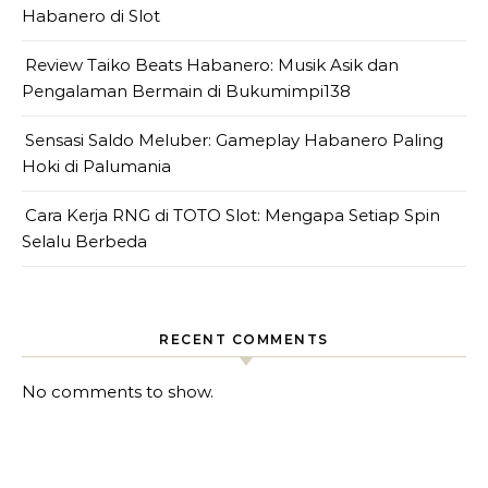
Habanero di Slot
Review Taiko Beats Habanero: Musik Asik dan
Pengalaman Bermain di Bukumimpi138
Sensasi Saldo Meluber: Gameplay Habanero Paling
Hoki di Palumania
Cara Kerja RNG di TOTO Slot: Mengapa Setiap Spin
Selalu Berbeda
RECENT COMMENTS
No comments to show.