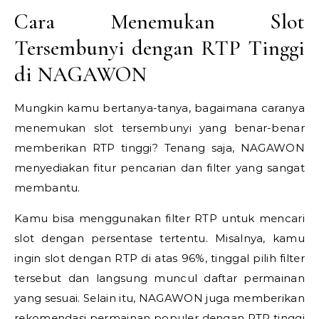
Cara Menemukan Slot
Tersembunyi dengan RTP Tinggi
di NAGAWON
Mungkin kamu bertanya-tanya, bagaimana caranya
menemukan slot tersembunyi yang benar-benar
memberikan RTP tinggi? Tenang saja, NAGAWON
menyediakan fitur pencarian dan filter yang sangat
membantu.
Kamu bisa menggunakan filter RTP untuk mencari
slot dengan persentase tertentu. Misalnya, kamu
ingin slot dengan RTP di atas 96%, tinggal pilih filter
tersebut dan langsung muncul daftar permainan
yang sesuai. Selain itu, NAGAWON juga memberikan
rekomendasi permainan populer dengan RTP tinggi