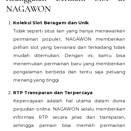
NAGAWON
Koleksi Slot Beragam dan Unik
Tidak seperti situs lain yang hanya menawarkan
permainan populer, NAGAWON memberikan
pilihan slot yang bervariasi dan terkadang tidak
mudah ditemukan. Dengan ini, kamu bisa
menemukan permainan baru yang memberikan
pengalaman berbeda dan tentu saja peluang
menang yang tinggi.
RTP Transparan dan Terpercaya
Kepercayaan adalah hal utama dalam dunia
perjudian online. NAGAWON selalu memberikan
informasi RTP secara jelas dan transparan,
sehingga pemain bisa memilih permainan