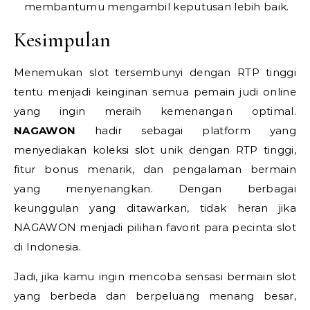
membantumu mengambil keputusan lebih baik.
Kesimpulan
Menemukan slot tersembunyi dengan RTP tinggi
tentu menjadi keinginan semua pemain judi online
yang ingin meraih kemenangan optimal.
NAGAWON
hadir sebagai platform yang
menyediakan koleksi slot unik dengan RTP tinggi,
fitur bonus menarik, dan pengalaman bermain
yang menyenangkan. Dengan berbagai
keunggulan yang ditawarkan, tidak heran jika
NAGAWON menjadi pilihan favorit para pecinta slot
di Indonesia.
Jadi, jika kamu ingin mencoba sensasi bermain slot
yang berbeda dan berpeluang menang besar,