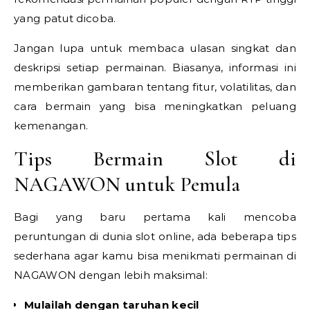
yang patut dicoba.
Jangan lupa untuk membaca ulasan singkat dan
deskripsi setiap permainan. Biasanya, informasi ini
memberikan gambaran tentang fitur, volatilitas, dan
cara bermain yang bisa meningkatkan peluang
kemenangan.
Tips Bermain Slot di
NAGAWON untuk Pemula
Bagi yang baru pertama kali mencoba
peruntungan di dunia slot online, ada beberapa tips
sederhana agar kamu bisa menikmati permainan di
NAGAWON dengan lebih maksimal:
Mulailah dengan taruhan kecil