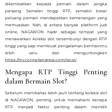
dikembalikan kepada pemain dalam jangka
panjang. Semakin tinggi RTP, semakin besar
peluang pemain mendapatkan kemenangan yang
memuaskan. Nah, di antara banyak platform judi
online, NAGAWON hadir sebagai tempat yang
menawarkan koleksi slot tersembunyi dengan RTP
tinggi yang siap membuat pengalaman bermainmu
lebih seru dan menguntungkan
https://mcconnellandress.com/recip/
.
Mengapa RTP Tinggi Penting
dalam Bermain Slot?
Sebelum membahas lebih jauh tentang koleksi slot
di NAGAWON, penting untuk memahami kenapa
RTP menjadi faktor penting dalam memilih