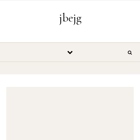
Skip to content
jbejg