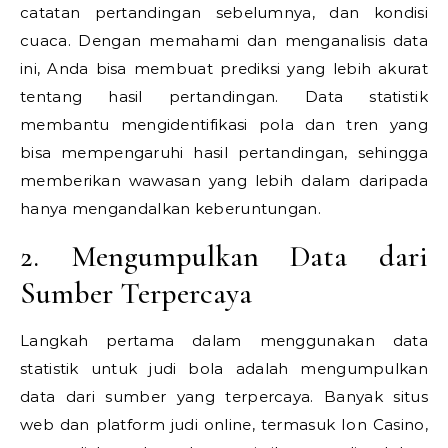
catatan pertandingan sebelumnya, dan kondisi
cuaca. Dengan memahami dan menganalisis data
ini, Anda bisa membuat prediksi yang lebih akurat
tentang hasil pertandingan. Data statistik
membantu mengidentifikasi pola dan tren yang
bisa mempengaruhi hasil pertandingan, sehingga
memberikan wawasan yang lebih dalam daripada
hanya mengandalkan keberuntungan.
2. Mengumpulkan Data dari
Sumber Terpercaya
Langkah pertama dalam menggunakan data
statistik untuk judi bola adalah mengumpulkan
data dari sumber yang terpercaya. Banyak situs
web dan platform judi online, termasuk Ion Casino,