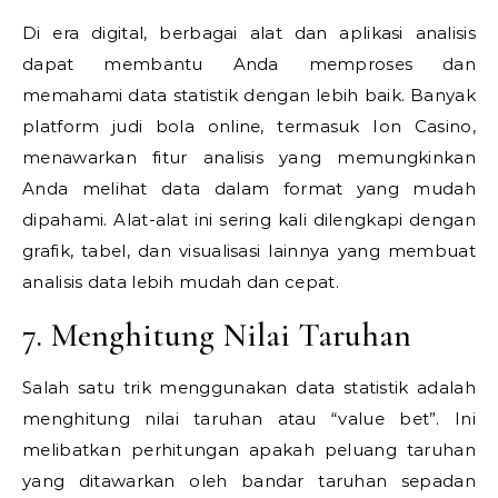
Di era digital, berbagai alat dan aplikasi analisis
dapat membantu Anda memproses dan
memahami data statistik dengan lebih baik. Banyak
platform judi bola online, termasuk Ion Casino,
menawarkan fitur analisis yang memungkinkan
Anda melihat data dalam format yang mudah
dipahami. Alat-alat ini sering kali dilengkapi dengan
grafik, tabel, dan visualisasi lainnya yang membuat
analisis data lebih mudah dan cepat.
7. Menghitung Nilai Taruhan
Salah satu trik menggunakan data statistik adalah
menghitung nilai taruhan atau “value bet”. Ini
melibatkan perhitungan apakah peluang taruhan
yang ditawarkan oleh bandar taruhan sepadan