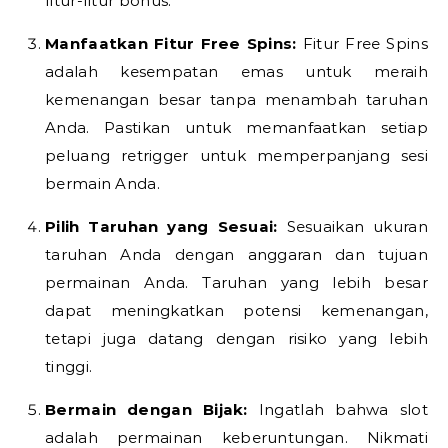
fitur-fitur bonus.
Manfaatkan Fitur Free Spins:
Fitur Free Spins
adalah kesempatan emas untuk meraih
kemenangan besar tanpa menambah taruhan
Anda.
Pastikan untuk memanfaatkan setiap
peluang retrigger untuk memperpanjang sesi
bermain Anda.
Pilih Taruhan yang Sesuai:
Sesuaikan ukuran
taruhan Anda dengan anggaran dan tujuan
permainan Anda.
Taruhan yang lebih besar
dapat meningkatkan potensi kemenangan,
tetapi juga datang dengan risiko yang lebih
tinggi.
Bermain dengan Bijak:
Ingatlah bahwa slot
adalah permainan keberuntungan.
Nikmati