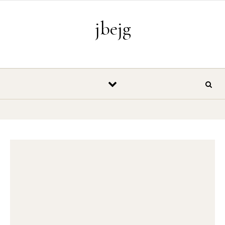
Skip to content
jbejg