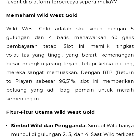
favorit di platform terpercaya seperti
mulia77
.
Memahami Wild West Gold
Wild West Gold adalah slot video dengan 5
gulungan dan 4 baris, menawarkan 40 garis
pembayaran tetap.
Slot ini memiliki tingkat
volatilitas yang tinggi, yang berarti kemenangan
besar mungkin jarang terjadi, tetapi ketika datang,
mereka sangat memuaskan.
Dengan RTP (Return
to Player) sebesar 96,51%, slot ini memberikan
peluang yang adil bagi pemain untuk meraih
kemenangan.
Fitur-Fitur Utama Wild West Gold
Simbol Wild dan Pengganda:
Simbol Wild hanya
muncul di gulungan 2, 3, dan 4.
Saat Wild terlibat