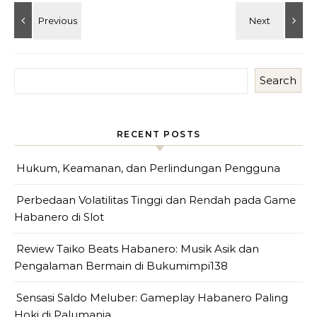
Search
RECENT POSTS
Hukum, Keamanan, dan Perlindungan Pengguna
Perbedaan Volatilitas Tinggi dan Rendah pada Game
Habanero di Slot
Review Taiko Beats Habanero: Musik Asik dan
Pengalaman Bermain di Bukumimpi138
Sensasi Saldo Meluber: Gameplay Habanero Paling
Hoki di Palumania